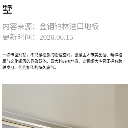
墅
强化地板
内容来源：金钢铂林进口地板
多层实木地板
更新时间：2026.06.15
高科技实木复合地板
只是
一栋传世别墅，不
栖身的物理空间，更是主人审美品位、精神格
。意大利
地板，让奢阔大宅真正拥有跨
局与文化阅历的具象载体
Berti
越岁月、代代相传的恒久底气。
个性花色
工艺配件
招商加盟