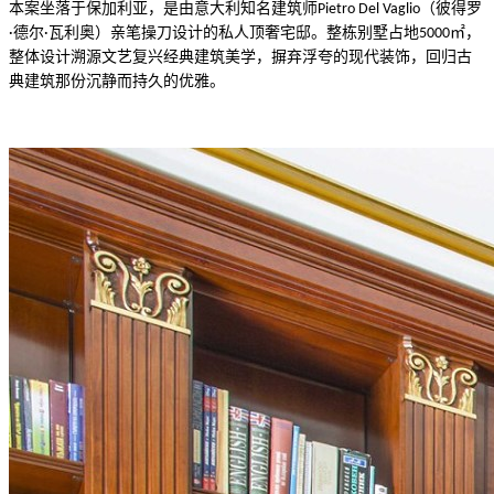
本案坐落于保加利亚，是由意大利知名建筑师
（彼得罗
Pietro Del Vaglio
德尔
瓦利奥）亲笔操刀设计的私人顶奢宅邸。整栋别墅占地
㎡，
·
·
5000
整体设计溯源文艺复兴经典建筑美学，摒弃浮夸的现代装饰，回归古
订单核查
典建筑那份沉静而持久的优雅。
在线体验
服务流程
联系我们
资讯中心