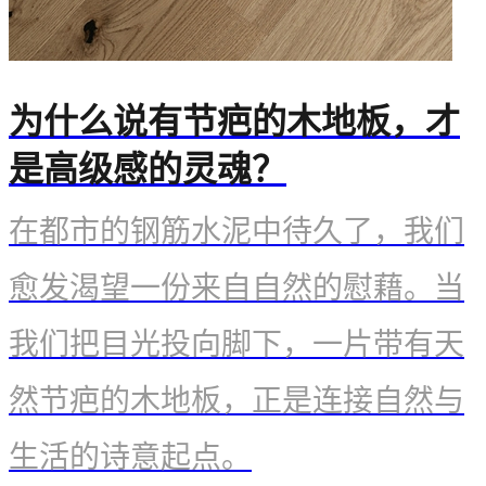
企业资讯
为什么说有节疤的木地板，才
行业资讯
是高级感的灵魂？
网上商城
​在都市的钢筋水泥中待久了，我们
愈发渴望一份来自自然的慰藉。当
我们把目光投向脚下，一片带有天
然节疤的木地板，正是连接自然与
生活的诗意起点。