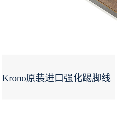
加盟条件
加盟支持
加盟流程
Krono原装进口强化踢脚线
申请加盟
铺装案例